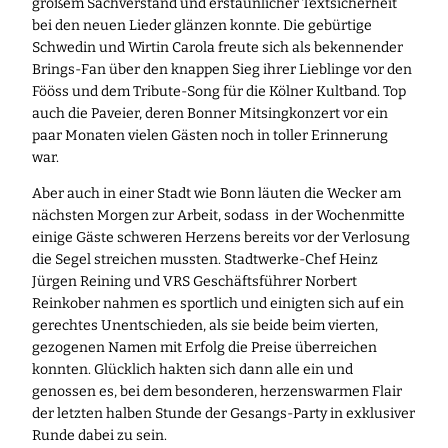
großem Sachverstand und erstaunlicher Textsicherheit
bei den neuen Lieder glänzen konnte. Die gebürtige
Schwedin und Wirtin Carola freute sich als bekennender
Brings-Fan über den knappen Sieg ihrer Lieblinge vor den
Fööss und dem Tribute-Song für die Kölner Kultband. Top
auch die Paveier, deren Bonner Mitsingkonzert vor ein
paar Monaten vielen Gästen noch in toller Erinnerung
war.
Aber auch in einer Stadt wie Bonn läuten die Wecker am
nächsten Morgen zur Arbeit, sodass in der Wochenmitte
einige Gäste schweren Herzens bereits vor der Verlosung
die Segel streichen mussten. Stadtwerke-Chef Heinz
Jürgen Reining und VRS Geschäftsführer Norbert
Reinkober nahmen es sportlich und einigten sich auf ein
gerechtes Unentschieden, als sie beide beim vierten,
gezogenen Namen mit Erfolg die Preise überreichen
konnten. Glücklich hakten sich dann alle ein und
genossen es, bei dem besonderen, herzenswarmen Flair
der letzten halben Stunde der Gesangs-Party in exklusiver
Runde dabei zu sein.