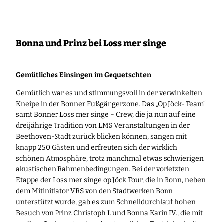
Zum
Inhalt
springen
Bonna und Prinz bei Loss mer singe
Gemütliches Einsingen im Gequetschten
Gemütlich war es und stimmungsvoll in der verwinkelten
Kneipe in der Bonner Fußgängerzone. Das „Op Jöck- Team“
samt Bonner Loss mer singe – Crew, die ja nun auf eine
dreijährige Tradition von LMS Veranstaltungen in der
Beethoven-Stadt zurück blicken können, sangen mit
knapp 250 Gästen
und erfreuten sich der wirklich
schönen Atmosphäre, trotz manchmal etwas schwierigen
akustischen Rahmenbedingungen. Bei der vorletzten
Etappe der Loss mer singe op Jöck Tour, die in Bonn, neben
dem Mitinitiator VRS von den Stadtwerken Bonn
unterstützt wurde, gab es zum Schnelldurchlauf hohen
Besuch von Prinz Christoph I. und Bonna Karin IV., die mit