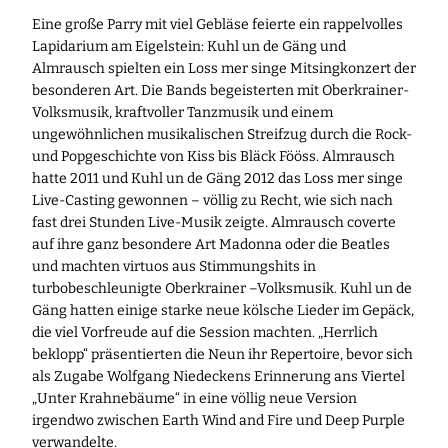
Eine große Parry mit viel Gebläse feierte ein rappelvolles
Lapidarium am Eigelstein: Kuhl un de Gäng und
Almrausch spielten ein Loss mer singe
Mitsingkonzert der
besonderen Art. Die Bands begeisterten mit Oberkrainer-
Volksmusik, kraftvoller Tanzmusik und einem
ungewöhnlichen musikalischen Streifzug durch die Rock-
und Popgeschichte von Kiss bis Bläck Fööss. Almrausch
hatte 2011 und Kuhl un de Gäng 2012 das Loss mer singe
Live-Casting gewonnen – völlig zu Recht, wie sich nach
fast drei Stunden Live-Musik zeigte. Almrausch coverte
auf ihre ganz besondere Art Madonna oder die Beatles
und machten virtuos aus Stimmungshits in
turbobeschleunigte Oberkrainer –Volksmusik. Kuhl un de
Gäng hatten einige starke neue kölsche Lieder im Gepäck,
die viel Vorfreude auf die Session machten. „Herrlich
beklopp“ präsentierten die Neun ihr Repertoire, bevor sich
als Zugabe Wolfgang Niedeckens Erinnerung ans Viertel
„Unter Krahnebäume“ in eine völlig neue Version
irgendwo zwischen Earth Wind and Fire und Deep Purple
verwandelte.