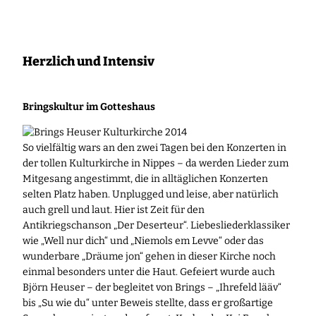
Zum
Inhalt
springen
Herzlich und Intensiv
Bringskultur im Gotteshaus
So vielfältig wars an den zwei Tagen bei den Konzerten in
der tollen Kulturkirche in Nippes – da werden Lieder zum
Mitgesang angestimmt, die in alltäglichen Konzerten
selten Platz haben. Unplugged und leise, aber natürlich
auch grell und laut.
Hier ist Zeit für den
Antikriegschanson „Der Deserteur“. Liebesliederklassiker
wie „Well nur dich“ und „Niemols em Levve“ oder das
wunderbare „Dräume jon“ gehen in dieser Kirche noch
einmal besonders unter die Haut. Gefeiert wurde auch
Björn Heuser – der begleitet von Brings – „Ihrefeld lääv“
bis „Su wie du“ unter Beweis stellte, dass er großartige