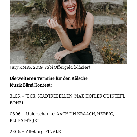
Jury KMBK 2019: Sabi Offergeld (Pläsier)
Die weiteren Termine für den Kölsche
Musik Bänd Kontest:
31.05. – JECK: STADTREBELLEN, MAX HÖFLER QUINTETT,
BOHEI
03.06. – Ubierschänke: AACH UN KRAACH, HERRIG,
BLUES M’R JET
28.06. – Alteburg: FINALE