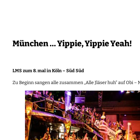
Zum
Inhalt
springen
München … Yippie, Yippie Yeah!
LMS zum 8. mal in Köln – Süd Süd
Zu Beginn sangen alle zusammen „Alle Jläser huh“ auf Obi –