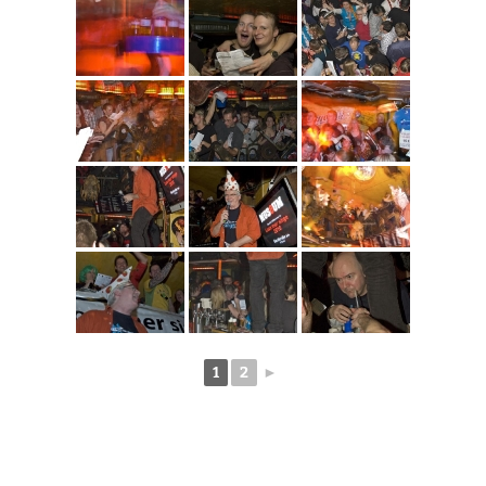
1
2
►