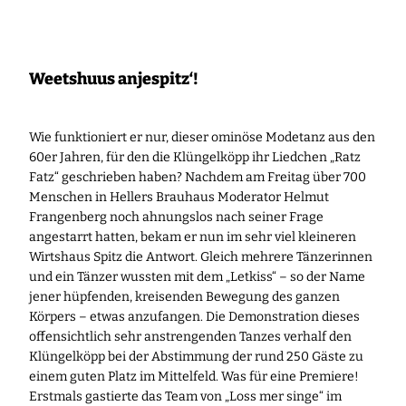
Zum
Inhalt
springen
Weetshuus anjespitz‘!
Wie funktioniert er nur, dieser ominöse Modetanz aus den
60er Jahren, für den die Klüngelköpp ihr Liedchen „Ratz
Fatz“ geschrieben haben? Nachdem am Freitag über 700
Menschen in Hellers Brauhaus Moderator Helmut
Frangenberg noch ahnungslos nach seiner Frage
angestarrt hatten, bekam er nun im sehr viel kleineren
Wirtshaus Spitz die Antwort. Gleich mehrere Tänzerinnen
und ein Tänzer wussten mit dem „Letkiss“ – so der Name
jener hüpfenden, kreisenden Bewegung des ganzen
Körpers – etwas anzufangen. Die Demonstration dieses
offensichtlich sehr anstrengenden Tanzes verhalf den
Klüngelköpp bei der Abstimmung der rund 250 Gäste zu
einem guten Platz im Mittelfeld. Was für eine Premiere!
Erstmals gastierte das Team von „Loss mer singe“ im